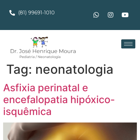
(81) 99691-1010
Tag:
neonatologia
Asfixia perinatal e
encefalopatia hipóxico-
isquêmica