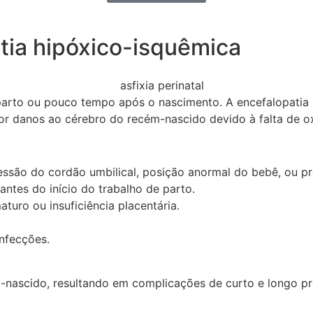
atia hipóxico-isquêmica
 o parto ou pouco tempo após o nascimento. A encefalopatia
por danos ao cérebro do recém-nascido devido à falta de ox
ssão do cordão umbilical, posição anormal do bebê, ou pr
antes do início do trabalho de parto.
uro ou insuficiência placentária.
nfecções.
ém-nascido, resultando em complicações de curto e longo 