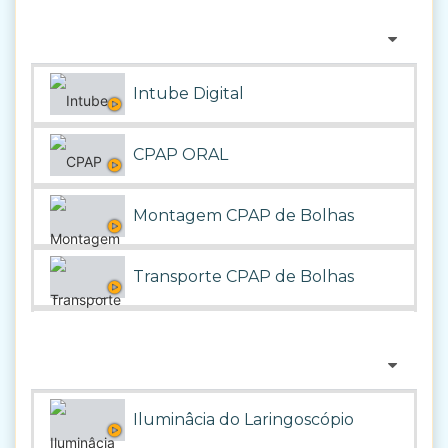
Simulador sala de parto
Ventilação sala de parto
Intube Digital
Aspiração nasal
CPAP ORAL
Golfou sangue?
Montagem CPAP de Bolhas
Monitor de apnéia
Transporte CPAP de Bolhas
Confirmação da posição do cateter umb
Pressão de aspiração no bebê nas vias a
Iluminâcia do Laringoscópio