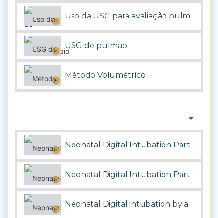
Laringoscópio com impressora 3D
Uso da USG para avaliação pulmonar
Balão auto inflável
USG de pulmão
Método Volumétrico
Ventilação endotraqueal
Treinamento residentes
Neonatal Digital Intubation Part 1
Padronização dos balões
Neonatal Digital Intubation Part 2
CPAP e CAPNOGRAFIA
Neonatal Digital intubation by a First Y