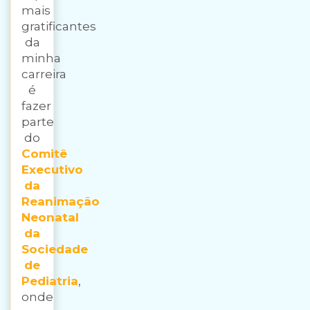
mais
gratificantes
da
minha
carreira
é
fazer
parte
do
Comitê
Executivo
da
Reanimação
Neonatal
da
Sociedade
de
Pediatria
,
onde