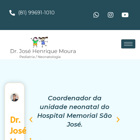
(81) 99691-1010
Coordenador da
unidade neonatal do
Hospital Memorial São
R
Dr.
José.
José