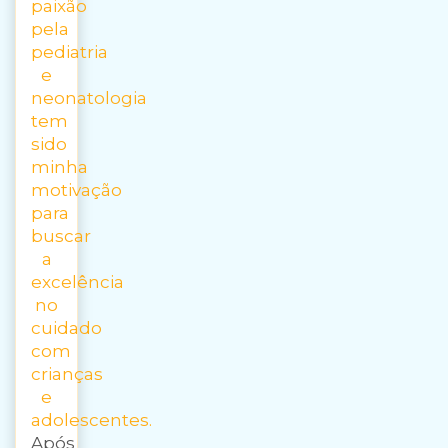
paixão
pela
pediatria
e
neonatologia
tem
sido
minha
motivação
para
buscar
a
excelência
no
cuidado
com
crianças
e
adolescentes.
Após